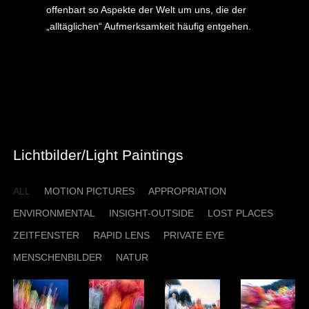
offenbart so Aspekte der Welt um uns, die der
„alltäglichen“ Aufmerksamkeit häufig entgehen.
Vorheriger Beitrag: motion
Nächster
picture - enviromental -
Beitrag:
private eye - rapid lens
lost places
Zurück
Weiter
Lichtbilder/Light Paintings
ALL
MOTION PICTURES
APPROPRIATION
ENVIRONMENTAL
INSIGHT-OUTSIDE
LOST PLACES
ZEITFENSTER
RAPID LENS
PRIVATE EYE
MENSCHENBILDER
NATUR