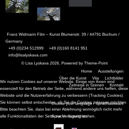
Franz Widmann Film – Kunst Blumenstr. 39 / 44791 Bochum /
Germany
+49 (0)234 512999
+49 (0)160 8141 951
info@lisalyskava.com
© Lisa Lyskava 2026, Powered by
Theme-Point
Home
Ausstellungen
Über die Kunst
Vita
Lichtbilder
Wir nutzen Cookies auf unserer Website. Einige von ihnen sind
Zeitreise in Szenen
Kontakt
essenziell für den Betrieb der Seite, während andere uns helfen, diese
Website und die Nutzererfahrung zu verbessern (Tracking Cookies).
Sie können selbst entscheiden, ob Sie die Cookies zulassen möchten.
choose your language / Sprachauswahl
Bitte beachten Sie, dass bei einer Ablehnung womöglich nicht mehr
alle Funktionalitäten der Seite zur Verfügung stehen.
Sprache auswählen