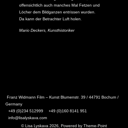
offensichtlich auch manches Mal Fetzen und
Löcher dem Bildganzen entrissen wurden.
Da kann der Betrachter Luft holen.
Mario Deckers, Kunsthistoriker
Vorheriger Beitrag: Lisa
Nächster
Lyskava ́s erregender,
Beitrag:
prickelnder, visueller Jazz
“THE
in den Gelabert Studios
SOUND OF
Zurück
COLOR”
Weiter
Franz Widmann Film – Kunst Blumenstr. 39 / 44791 Bochum /
Germany
+49 (0)234 512999
+49 (0)160 8141 951
info@lisalyskava.com
© Lisa Lyskava 2026, Powered by
Theme-Point